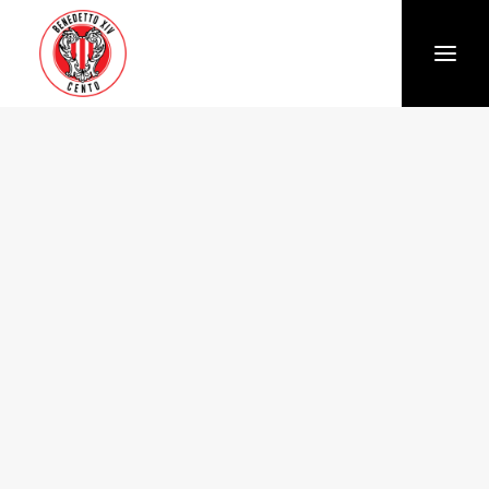
Società
Chi siamo
Storia
Organigramma
Settore giovanile
Trasparenza e Safeguarding
News
Biglietteria
Stagione
Squadra
Calendario e Risultati
Partners
Sponsor e Partner
Vantaggi per gli abbonati