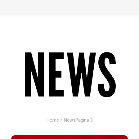
Baltur Arena
Area Riservata
Store
NEWS
Home
News
Pagina 3