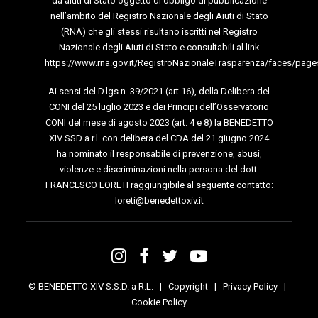
da aiuti di Stato oggetto di obbligo di pubblicazione
nell’ambito del Registro Nazionale degli Aiuti di Stato
(RNA) che gli stessi risultano iscritti nel Registro
Nazionale degli Aiuti di Stato e consultabili al link
https://www.rna.gov.it/RegistroNazionaleTrasparenza/faces/page
Ai sensi del D.lgs n. 39/2021 (art.16), della Delibera del
CONI del 25 luglio 2023 e dei Principi dell’Osservatorio
CONI del mese di agosto 2023 (art. 4 e 8) la BENEDETTO
XIV SSD a r.l. con delibera del CDA del 21 giugno 2024
ha nominato il responsabile di prevenzione, abusi,
violenze e discriminazioni nella persona del dott.
FRANCESCO LORETI raggiungibile al seguente contatto:
loreti@benedettoxiv.it
© BENEDETTO XIV S.S.D. a R.L. |
Copyright
|
Privacy Policy
|
Cookie Policy