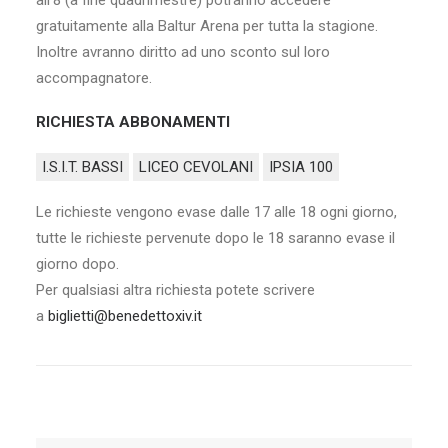
all’8 (a fine quadrimestre) potranno accedere
gratuitamente alla Baltur Arena per tutta la stagione.
Inoltre avranno diritto ad uno sconto sul loro
accompagnatore.
RICHIESTA ABBONAMENTI
I.S.I.T. BASSI
LICEO CEVOLANI
IPSIA 100
Le richieste vengono evase dalle 17 alle 18 ogni giorno,
tutte le richieste pervenute dopo le 18 saranno evase il
giorno dopo.
Per qualsiasi altra richiesta potete scrivere
a
biglietti@benedettoxiv.it