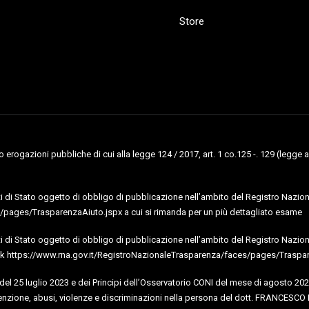
Store
erogazioni pubbliche di cui alla legge 124 / 2017, art. 1 co.125 -. 129 (legge a
uti di Stato oggetto di obbligo di pubblicazione nell’ambito del Registro Naziona
pages/TrasparenzaAiuto.jspx a cui si rimanda per un più dettagliato esame
uti di Stato oggetto di obbligo di pubblicazione nell’ambito del Registro Nazional
al link https://www.rna.gov.it/RegistroNazionaleTrasparenza/faces/pages/Traspa
I del 25 luglio 2023 e dei Principi dell’Osservatorio CONI del mese di agosto 202
nzione, abusi, violenze e discriminazioni nella persona del dott. FRANCESCO 