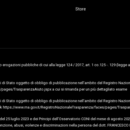
Store
erogazioni pubbliche di cui alla legge 124 / 2017, art. 1 co.125 -. 129 (legge a
uti di Stato oggetto di obbligo di pubblicazione nell’ambito del Registro Naziona
pages/TrasparenzaAiuto.jspx a cui si rimanda per un più dettagliato esame
uti di Stato oggetto di obbligo di pubblicazione nell’ambito del Registro Nazional
al link https://www.rna.gov.it/RegistroNazionaleTrasparenza/faces/pages/Traspa
I del 25 luglio 2023 e dei Principi dell’Osservatorio CONI del mese di agosto 202
nzione, abusi, violenze e discriminazioni nella persona del dott. FRANCESCO 