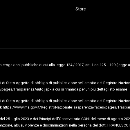
Store
erogazioni pubbliche di cui alla legge 124 / 2017, art. 1 co.125 -. 129 (legge a
uti di Stato oggetto di obbligo di pubblicazione nell’ambito del Registro Naziona
pages/TrasparenzaAiuto.jspx a cui si rimanda per un più dettagliato esame
uti di Stato oggetto di obbligo di pubblicazione nell’ambito del Registro Nazional
al link https://www.rna.gov.it/RegistroNazionaleTrasparenza/faces/pages/Traspa
I del 25 luglio 2023 e dei Principi dell’Osservatorio CONI del mese di agosto 202
nzione, abusi, violenze e discriminazioni nella persona del dott. FRANCESCO 