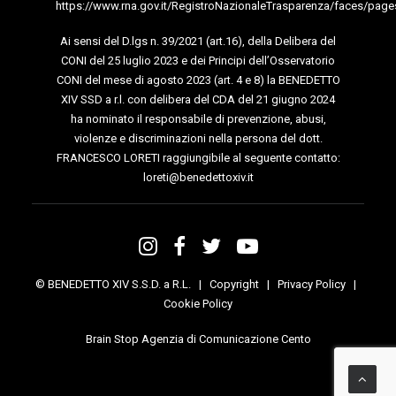
https://www.rna.gov.it/RegistroNazionaleTrasparenza/faces/page
Ai sensi del D.lgs n. 39/2021 (art.16), della Delibera del
CONI del 25 luglio 2023 e dei Principi dell’Osservatorio
CONI del mese di agosto 2023 (art. 4 e 8) la BENEDETTO
XIV SSD a r.l. con delibera del CDA del 21 giugno 2024
ha nominato il responsabile di prevenzione, abusi,
violenze e discriminazioni nella persona del dott.
FRANCESCO LORETI raggiungibile al seguente contatto:
loreti@benedettoxiv.it
© BENEDETTO XIV S.S.D. a R.L. |
Copyright
|
Privacy Policy
|
Cookie Policy
Brain Stop Agenzia di Comunicazione Cento