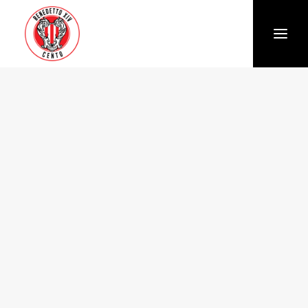
Società
Chi siamo
Storia
Organigramma
Settore giovanile
Trasparenza e Safeguarding
News
Biglietteria
Stagione
Squadra
Calendario e Risultati
Partners
Sponsor e Partner
Vantaggi per gli abbonati