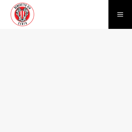
Società
Chi siamo
Storia
Organigramma
Settore giovanile
Trasparenza e Safeguarding
News
Biglietteria
Stagione
Squadra
Calendario e Risultati
Partners
Sponsor e Partner
Vantaggi per gli abbonati