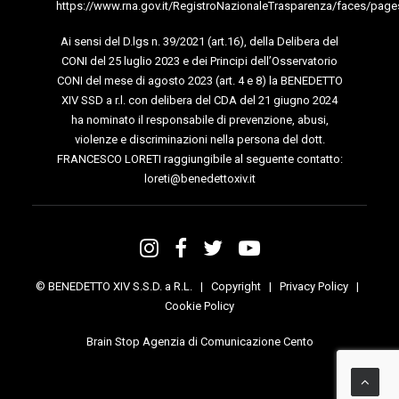
https://www.rna.gov.it/RegistroNazionaleTrasparenza/faces/page
Ai sensi del D.lgs n. 39/2021 (art.16), della Delibera del
CONI del 25 luglio 2023 e dei Principi dell’Osservatorio
CONI del mese di agosto 2023 (art. 4 e 8) la BENEDETTO
XIV SSD a r.l. con delibera del CDA del 21 giugno 2024
ha nominato il responsabile di prevenzione, abusi,
violenze e discriminazioni nella persona del dott.
FRANCESCO LORETI raggiungibile al seguente contatto:
loreti@benedettoxiv.it
© BENEDETTO XIV S.S.D. a R.L. |
Copyright
|
Privacy Policy
|
Cookie Policy
Brain Stop Agenzia di Comunicazione Cento