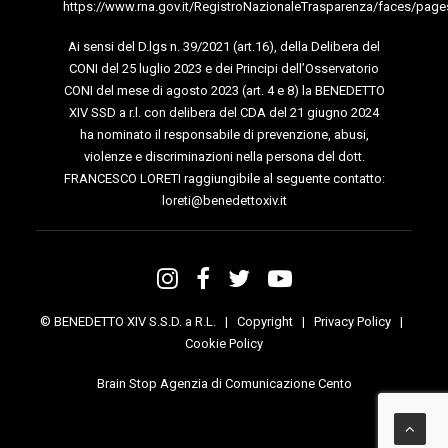
https://www.rna.gov.it/RegistroNazionaleTrasparenza/faces/page
Ai sensi del D.lgs n. 39/2021 (art.16), della Delibera del
CONI del 25 luglio 2023 e dei Principi dell’Osservatorio
CONI del mese di agosto 2023 (art. 4 e 8) la BENEDETTO
XIV SSD a r.l. con delibera del CDA del 21 giugno 2024
ha nominato il responsabile di prevenzione, abusi,
violenze e discriminazioni nella persona del dott.
FRANCESCO LORETI raggiungibile al seguente contatto:
loreti@benedettoxiv.it
© BENEDETTO XIV S.S.D. a R.L. |
Copyright
|
Privacy Policy
|
Cookie Policy
Brain Stop Agenzia di Comunicazione Cento