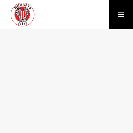
Società
Chi siamo
Storia
Organigramma
Settore giovanile
Trasparenza e Safeguarding
News
Biglietteria
Stagione
Squadra
Calendario e Risultati
Partners
Sponsor e Partner
Vantaggi per gli abbonati