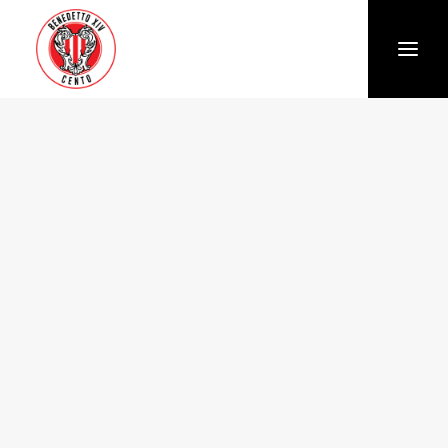
Società
Chi siamo
Storia
Organigramma
Settore giovanile
Trasparenza e Safeguarding
News
Biglietteria
Stagione
Squadra
Calendario e Risultati
Partners
Sponsor e Partner
Vantaggi per gli abbonati