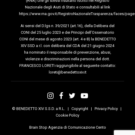
(RNA) che gli stessi risultano iscritti nel Registro
Nazionale degli Aiuti di Stato e consultabili al link
https://www.rna.gov.it/RegistroNazionaleTrasparenza/faces/page
Ai sensi del D.lgs n. 39/2021 (art.16), della Delibera del
CONI del 25 luglio 2023 e dei Principi dell’Osservatorio
CONI del mese di agosto 2023 (art. 4 e 8) la BENEDETTO
XIV SSD a r.l. con delibera del CDA del 21 giugno 2024
ha nominato il responsabile di prevenzione, abusi,
violenze e discriminazioni nella persona del dott.
FRANCESCO LORETI raggiungibile al seguente contatto:
loreti@benedettoxiv.it
© BENEDETTO XIV S.S.D. a R.L. |
Copyright
|
Privacy Policy
|
Cookie Policy
Brain Stop Agenzia di Comunicazione Cento