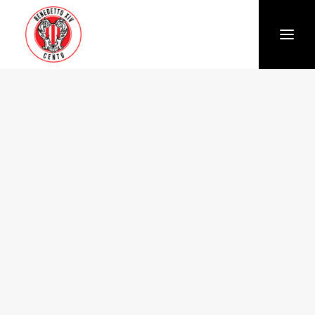
Società
Chi siamo
Storia
Organigramma
Settore giovanile
Trasparenza e Safeguarding
News
Biglietteria
Stagione
Squadra
Calendario e Risultati
Partners
Sponsor e Partner
Vantaggi per gli abbonati