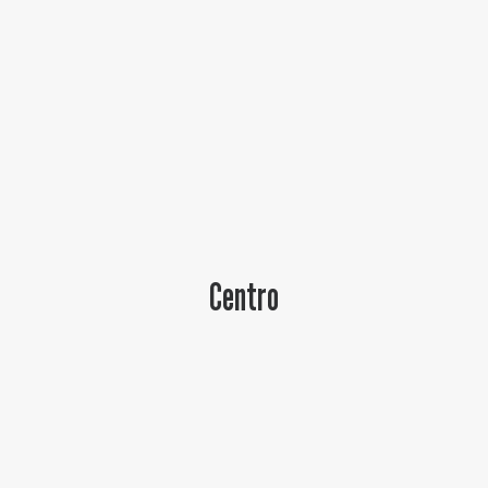
Baltur Arena
Area Riservata
Store
Centro