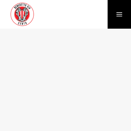
Società
Chi siamo
Storia
Organigramma
Settore giovanile
Trasparenza e Safeguarding
News
Biglietteria
Stagione
Squadra
Calendario e Risultati
Partners
Sponsor e Partner
Vantaggi per gli abbonati