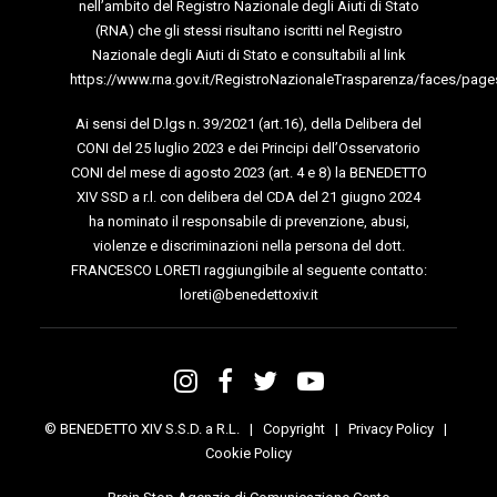
nell’ambito del Registro Nazionale degli Aiuti di Stato
(RNA) che gli stessi risultano iscritti nel Registro
Nazionale degli Aiuti di Stato e consultabili al link
https://www.rna.gov.it/RegistroNazionaleTrasparenza/faces/page
Ai sensi del D.lgs n. 39/2021 (art.16), della Delibera del
CONI del 25 luglio 2023 e dei Principi dell’Osservatorio
CONI del mese di agosto 2023 (art. 4 e 8) la BENEDETTO
XIV SSD a r.l. con delibera del CDA del 21 giugno 2024
ha nominato il responsabile di prevenzione, abusi,
violenze e discriminazioni nella persona del dott.
FRANCESCO LORETI raggiungibile al seguente contatto:
loreti@benedettoxiv.it
© BENEDETTO XIV S.S.D. a R.L. |
Copyright
|
Privacy Policy
|
Cookie Policy