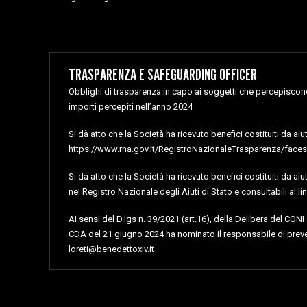
TRASPARENZA E SAFEGUARDING OFFICER
Obblighi di trasparenza in capo ai soggetti che percepiscono 
importi percepiti nell’anno 2024
Si dà atto che la Società ha ricevuto benefici costituiti da ai
https://www.rna.gov.it/RegistroNazionaleTrasparenza/faces/
Si dà atto che la Società ha ricevuto benefici costituiti da ai
nel Registro Nazionale degli Aiuti di Stato e consultabili 
Ai sensi del D.lgs n. 39/2021 (art.16), della Delibera del CON
CDA del 21 giugno 2024 ha nominato il responsabile di preve
loreti@benedettoxiv.it