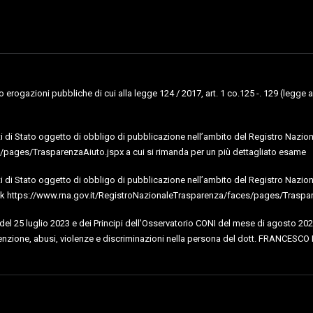
erogazioni pubbliche di cui alla legge 124 / 2017, art. 1 co.125 -. 129 (legge a
uti di Stato oggetto di obbligo di pubblicazione nell’ambito del Registro Naziona
pages/TrasparenzaAiuto.jspx a cui si rimanda per un più dettagliato esame
uti di Stato oggetto di obbligo di pubblicazione nell’ambito del Registro Nazional
al link https://www.rna.gov.it/RegistroNazionaleTrasparenza/faces/pages/Traspa
I del 25 luglio 2023 e dei Principi dell’Osservatorio CONI del mese di agosto 202
nzione, abusi, violenze e discriminazioni nella persona del dott. FRANCESCO 