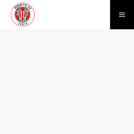
Società
Chi siamo
Storia
Organigramma
Settore giovanile
Trasparenza e Safeguarding
News
Biglietteria
Stagione
Squadra
Calendario e Risultati
Partners
Sponsor e Partner
Vantaggi per gli abbonati