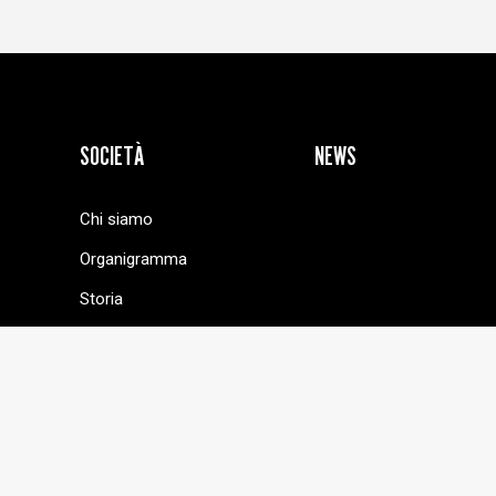
SOCIETÀ
NEWS
Chi siamo
Organigramma
Storia
Trasparenza e
Safeguarding
TRASPARENZA E SAFEGUARDING OFFICER