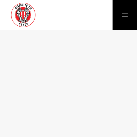
Società
Chi siamo
Storia
Organigramma
Settore giovanile
Trasparenza e Safeguarding
News
Biglietteria
Stagione
Squadra
Calendario e Risultati
Partners
Sponsor e Partner
Vantaggi per gli abbonati