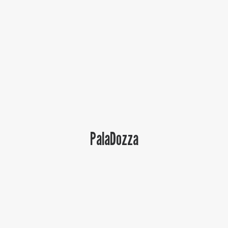
Baltur Arena
Area Riservata
Store
PalaDozza