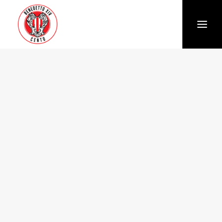
Società
Chi siamo
Storia
Organigramma
Settore giovanile
Trasparenza e Safeguarding
News
Biglietteria
Stagione
Squadra
Calendario e Risultati
Partners
Sponsor e Partner
Vantaggi per gli abbonati