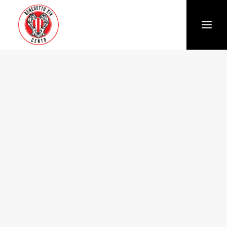
Società
Chi siamo
Storia
Organigramma
Settore giovanile
Trasparenza e Safeguarding
News
Biglietteria
Stagione
Squadra
Calendario e Risultati
Partners
Sponsor e Partner
Vantaggi per gli abbonati