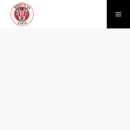
Società
Chi siamo
Storia
Organigramma
Settore giovanile
Trasparenza e Safeguarding
News
Biglietteria
Stagione
Squadra
Calendario e Risultati
Partners
Sponsor e Partner
Vantaggi per gli abbonati