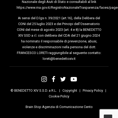
Nazionale degli Aiuti di Stato e consultabili al link
https://www.rna.gov.it/RegistroNazionaleTrasparenza/faces/page
Ai sensi del D.lgs n. 39/2021 (art.16), della Delibera del
CONI del 25 luglio 2023 e dei Principi dell’Osservatorio
CONI del mese di agosto 2023 (art. 4 e 8) la BENEDETTO
XIV SSD a r.l. con delibera del CDA del 21 giugno 2024
ha nominato il responsabile di prevenzione, abusi,
violenze e discriminazioni nella persona del dott.
FRANCESCO LORETI raggiungibile al seguente contatto:
loreti@benedettoxiv.it
© BENEDETTO XIV S.S.D. a R.L. |
Copyright
|
Privacy Policy
|
Cookie Policy
Brain Stop Agenzia di Comunicazione Cento