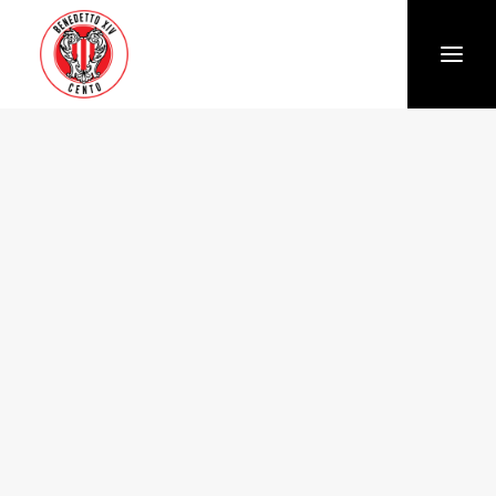
Società
Chi siamo
Storia
Organigramma
Settore giovanile
Trasparenza e Safeguarding
News
Biglietteria
Stagione
Squadra
Calendario e Risultati
Partners
Sponsor e Partner
Vantaggi per gli abbonati