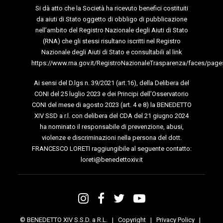
Si dà atto che la Società ha ricevuto benefici costituiti
da aiuti di Stato oggetto di obbligo di pubblicazione
nell’ambito del Registro Nazionale degli Aiuti di Stato
(RNA) che gli stessi risultano iscritti nel Registro
Nazionale degli Aiuti di Stato e consultabili al link
https://www.rna.gov.it/RegistroNazionaleTrasparenza/faces/page
Ai sensi del D.lgs n. 39/2021 (art.16), della Delibera del
CONI del 25 luglio 2023 e dei Principi dell’Osservatorio
CONI del mese di agosto 2023 (art. 4 e 8) la BENEDETTO
XIV SSD a r.l. con delibera del CDA del 21 giugno 2024
ha nominato il responsabile di prevenzione, abusi,
violenze e discriminazioni nella persona del dott.
FRANCESCO LORETI raggiungibile al seguente contatto:
loreti@benedettoxiv.it
© BENEDETTO XIV S.S.D. a R.L. |
Copyright
|
Privacy Policy
|