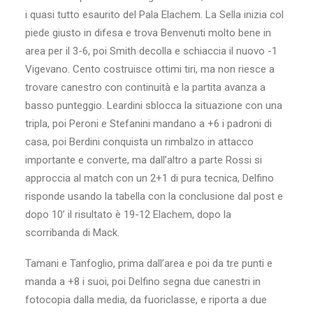
i quasi tutto esaurito del Pala Elachem. La Sella inizia col
piede giusto in difesa e trova Benvenuti molto bene in
area per il 3-6, poi Smith decolla e schiaccia il nuovo -1
Vigevano. Cento costruisce ottimi tiri, ma non riesce a
trovare canestro con continuità e la partita avanza a
basso punteggio. Leardini sblocca la situazione con una
tripla, poi Peroni e Stefanini mandano a +6 i padroni di
casa, poi Berdini conquista un rimbalzo in attacco
importante e converte, ma dall’altro a parte Rossi si
approccia al match con un 2+1 di pura tecnica, Delfino
risponde usando la tabella con la conclusione dal post e
dopo 10’ il risultato è 19-12 Elachem, dopo la
scorribanda di Mack.
Tamani e Tanfoglio, prima dall’area e poi da tre punti e
manda a +8 i suoi, poi Delfino segna due canestri in
fotocopia dalla media, da fuoriclasse, e riporta a due