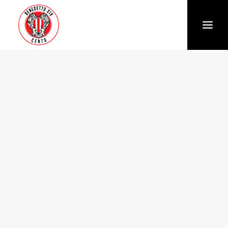
Società
Chi siamo
Storia
Organigramma
Settore giovanile
Trasparenza e Safeguarding
News
Biglietteria
Stagione
Squadra
Calendario e Risultati
Partners
Sponsor e Partner
Vantaggi per gli abbonati