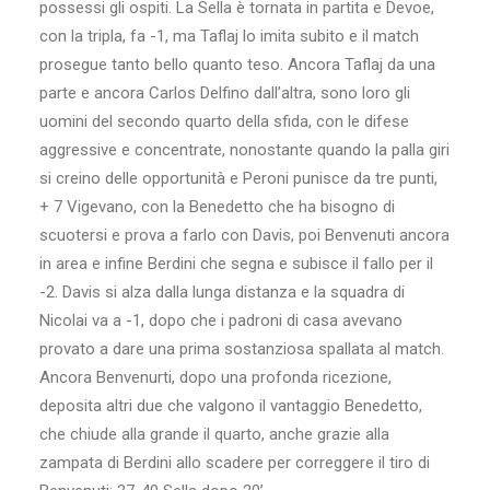
possessi gli ospiti. La Sella è tornata in partita e Devoe,
con la tripla, fa -1, ma Taflaj lo imita subito e il match
prosegue tanto bello quanto teso. Ancora Taflaj da una
parte e ancora Carlos Delfino dall’altra, sono loro gli
uomini del secondo quarto della sfida, con le difese
aggressive e concentrate, nonostante quando la palla giri
si creino delle opportunità e Peroni punisce da tre punti,
+ 7 Vigevano, con la Benedetto che ha bisogno di
scuotersi e prova a farlo con Davis, poi Benvenuti ancora
in area e infine Berdini che segna e subisce il fallo per il
-2. Davis si alza dalla lunga distanza e la squadra di
Nicolai va a -1, dopo che i padroni di casa avevano
provato a dare una prima sostanziosa spallata al match.
Ancora Benvenurti, dopo una profonda ricezione,
deposita altri due che valgono il vantaggio Benedetto,
che chiude alla grande il quarto, anche grazie alla
zampata di Berdini allo scadere per correggere il tiro di