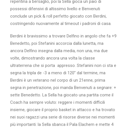
repentina a bersaglio, poi la Sella gioca un paio di
possessi difensivi di altissimo livello e Benvenuti
conclude un pick & roll perfetto giocato con Berdini,
costringendo nuovamente al timeout i padroni di casa.
Berdini è bravissimo a trovare Delfino in angolo che fa +9
Benedetto, poi Stefanini accorcia dalla lunetta, ma
ancora Delfino insegna dalla media, non una, ma due
volte, dimostrando ancora una volta la classe
ultraterrena che si porta appresso. Stefanini non ci sta e
segna la tripla de -3 a meno di 120” dal termine, ma
Berdini è un veterano nel corpo di un 21enne, prima
segna in penetrazione, poi manda Benvenuti a segnare: +
sette Benedetto. La Sella ha giocato una partita come il
Coach ha sempre voluto: reggere i momenti difficili
insieme, giocare il proprio basket in attacco e ha trovato
nei suoi ragazzi una serie di risorse diverse nei momenti
più importanti: la Sella sbanca il Pala Elachem e mette 4