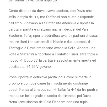
Benvenuti: 37-40 Sella dopo 20’.
Cento dipende da dove aveva lasciato, con Davis che
infila la tripla del +4, ma Stefanini non ci sta e risponde
dall’arco, Vigevano alza l’intensità difensiva e riporta la
partita in partita e si alzano anche i decibel del Pala
Elachem. Tafalj riporta addirittura avanti i padroni di casa,
ma tre liberi fondamentali di Nobile e due canestri, di
Tanfoglio e Davis rimandano avanti la Sella. Ancora una
volta è Stefanini a riportare a contatto i suoi, altra tripla e
nuovo -1. Dopo 30’ la partita è assolutamente aperta ed
equilibrata: 54-55 Vigevano.
Rossi riporta in definitiva parità, poi Devoe si mette in
proprio e con due canestri in isolamento costringe
coach Pansa al timeout sul -4. Taflaj fa 4/4 da tre punti e
manda un bel segnale in uscita dal timeout, poi Davis
frena l’entusiasmo del Pala Elachem con una tripla