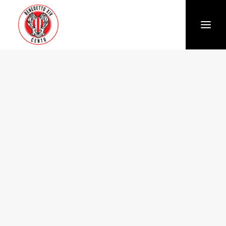
Società
Chi siamo
Storia
Organigramma
Settore giovanile
Trasparenza e Safeguarding
News
Biglietteria
Stagione
Squadra
Calendario e Risultati
Partners
Sponsor e Partner
Vantaggi per gli abbonati