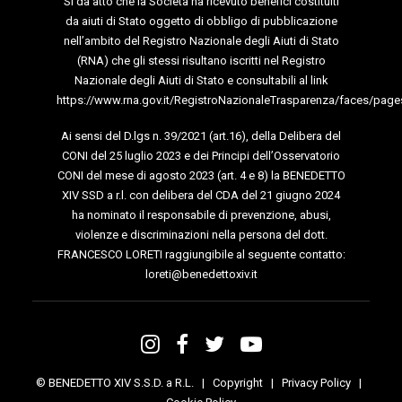
Si dà atto che la Società ha ricevuto benefici costituiti
da aiuti di Stato oggetto di obbligo di pubblicazione
nell’ambito del Registro Nazionale degli Aiuti di Stato
(RNA) che gli stessi risultano iscritti nel Registro
Nazionale degli Aiuti di Stato e consultabili al link
https://www.rna.gov.it/RegistroNazionaleTrasparenza/faces/page
Ai sensi del D.lgs n. 39/2021 (art.16), della Delibera del
CONI del 25 luglio 2023 e dei Principi dell’Osservatorio
CONI del mese di agosto 2023 (art. 4 e 8) la BENEDETTO
XIV SSD a r.l. con delibera del CDA del 21 giugno 2024
ha nominato il responsabile di prevenzione, abusi,
violenze e discriminazioni nella persona del dott.
FRANCESCO LORETI raggiungibile al seguente contatto:
loreti@benedettoxiv.it
© BENEDETTO XIV S.S.D. a R.L. |
Copyright
|
Privacy Policy
|