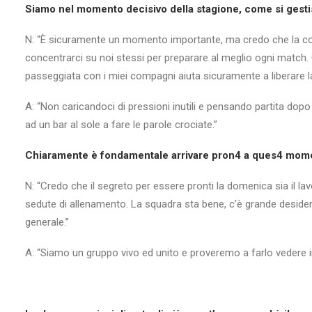
Siamo nel momento decisivo della stagione, come si gest
N: “È sicuramente un momento importante, ma credo che la cosa m
concentrarci su noi stessi per preparare al meglio ogni match.
passeggiata con i miei compagni aiuta sicuramente a liberare l
A: “Non caricandoci di pressioni inutili e pensando partita dopo 
ad un bar al sole a fare le parole crociate.”
Chiaramente è fondamentale arrivare pron4 a ques4 momen4
N: “Credo che il segreto per essere pronti la domenica sia il l
sedute di allenamento. La squadra sta bene, c’è grande desiderio d
generale.”
A: “Siamo un gruppo vivo ed unito e proveremo a farlo vedere in