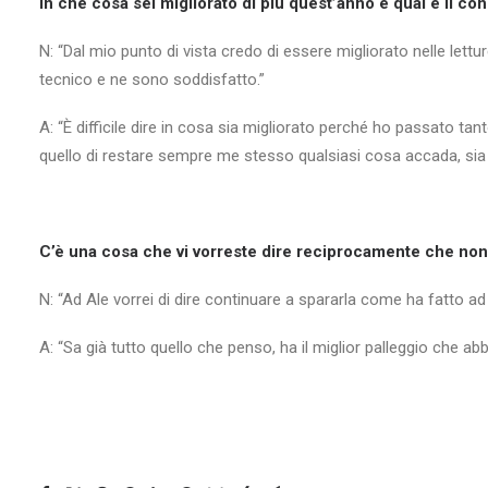
In che cosa sei migliorato di più quest’anno e qual è il cons
N: “Dal mio punto di vista credo di essere migliorato nelle lett
tecnico e ne sono soddisfatto.”
A: “È difficile dire in cosa sia migliorato perché ho passato t
quello di restare sempre me stesso qualsiasi cosa accada, sia ne
C’è una cosa che vi vorreste dire reciprocamente che non v
N: “Ad Ale vorrei di dire continuare a spararla come ha fatto ad 
A: “Sa già tutto quello che penso, ha il miglior palleggio che a