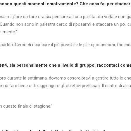
iscono questi momenti emotivamente? Che cosa fai per staccare
igliore da fare ora sia pensare ad una partita alla volta e non guar
 Quando non sono in palestra cerco di riposarmi e staccare un po’, c
a mente.”
partita. Cerco di ricaricare il più possibile le pile riposandomi, face
, sia personalmente che a livello di gruppo, raccontaci come s
avoro durante la settimana, dovremo essere bravi a gestire tutte le e
i fare bene e di raggiungere gli obiettivi prefissati. Il rientro di alc
 questo finale di stagione.”