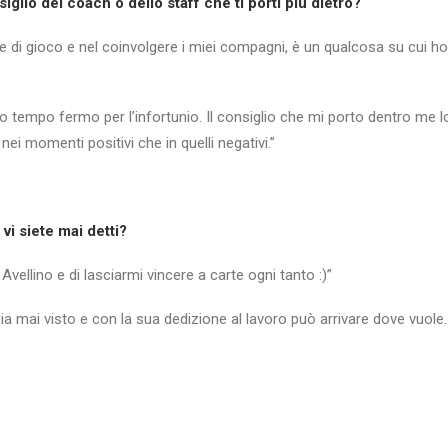
iglio del coach o dello staff che ti porti più dietro?
ure di gioco e nel coinvolgere i miei compagni, è un qualcosa su cui ho
anto tempo fermo per l’infortunio. Il consiglio che mi porto dentro me
i momenti positivi che in quelli negativi.”
i siete mai detti?
Avellino e di lasciarmi vincere a carte ogni tanto :)”
bbia mai visto e con la sua dedizione al lavoro può arrivare dove vuol