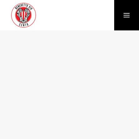
Società
Chi siamo
Storia
Organigramma
Settore giovanile
Trasparenza e Safeguarding
News
Biglietteria
Stagione
Squadra
Calendario e Risultati
Partners
Sponsor e Partner
Vantaggi per gli abbonati