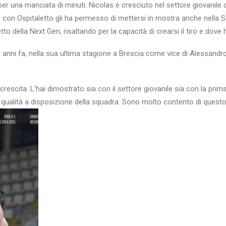
r una manciata di minuti. Nicolas è cresciuto nel settore giovanile d
con Ospitaletto gli ha permesso di mettersi in mostra anche nella Se
ntetto della Next Gen, risaltando per la capacità di crearsi il tiro e do
anni fa, nella sua ultima stagione a Brescia come vice di Alessandro 
scita. L’hai dimostrato sia con il settore giovanile sia con la prima
e qualità a disposizione della squadra. Sono molto contento di quest