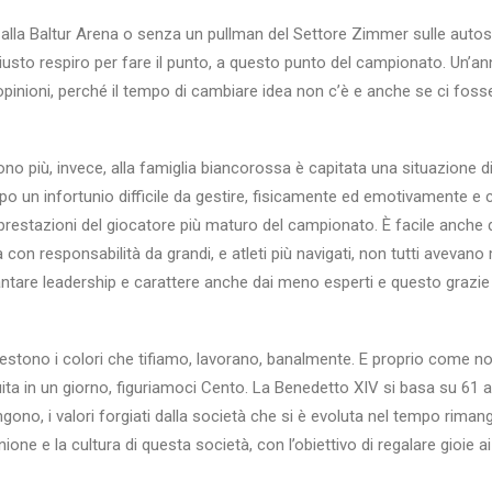
alla Baltur Arena o senza un pullman del Settore Zimmer sulle autostr
 giusto respiro per fare il punto, a questo punto del campionato. Un’a
 opinioni, perché il tempo di cambiare idea non c’è e anche se ci fosse
sono più, invece, alla famiglia biancorossa è capitata una situazione
o un infortunio difficile da gestire, fisicamente ed emotivamente e 
restazioni del giocatore più maturo del campionato. È facile anche 
a con responsabilità da grandi, e atleti più navigati, non tutti aveva
are leadership e carattere anche dai meno esperti e questo grazie al
 vestono i colori che tifiamo, lavorano, banalmente. E proprio come n
ita in un giorno, figuriamoci Cento. La Benedetto XIV si basa su 61 an
ngono, i valori forgiati dalla società che si è evoluta nel tempo riman
nione e la cultura di questa società, con l’obiettivo di regalare gioie 