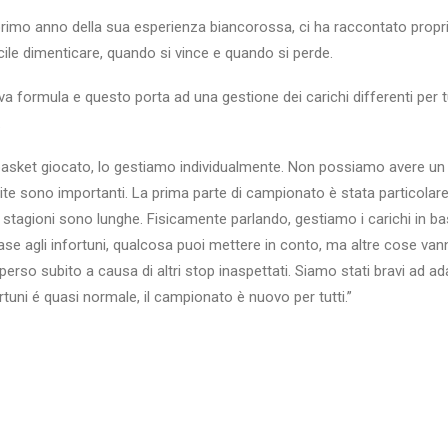
primo anno della sua esperienza biancorossa, ci ha raccontato proprio
cile dimenticare, quando si vince e quando si perde.
rmula e questo porta ad una gestione dei carichi differenti per tutti.
.
basket giocato, lo gestiamo individualmente. Non possiamo avere un o
tite sono importanti. La prima parte di campionato è stata particol
le stagioni sono lunghe. Fisicamente parlando, gestiamo i carichi in b
base agli infortuni, qualcosa puoi mettere in conto, ma altre cose van
riperso subito a causa di altri stop inaspettati. Siamo stati bravi ad 
ortuni é quasi normale, il campionato è nuovo per tutti.”