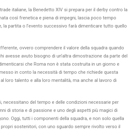
ade italiane, la Benedetto XIV si prepara per il derby contro la
nnata così frenetica e piena di impegni, lascia poco tempo
, la partita o l’evento successivo farà dimenticare tutto quello
 differente, ovvero comprendere il valore della squadra quando
chi avesse avuto bisogno di un’altra dimostrazione da parte del
dimenticarsi che Roma non è stata costruita in un giorno e
no messo in conto la necessità di tempo che richiede questa
 loro talento e alla loro mentalità, ma anche al lavoro di
oi, necessitano del tempo e delle condizioni necessarie per
ni di storia e di passione e uno degli aspetti più magici di
gono. Oggi, tutti i componenti della squadra, e non solo quella
ai propri sostenitori, con uno sguardo sempre rivolto verso il