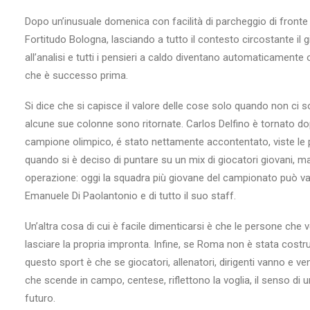
Dopo un’inusuale domenica con facilità di parcheggio di fronte 
Fortitudo Bologna, lasciando a tutto il contesto circostante il
all’analisi e tutti i pensieri a caldo diventano automaticamente
che è successo prima.
Si dice che si capisce il valore delle cose solo quando non ci 
alcune sue colonne sono ritornate. Carlos Delfino è tornato dop
campione olimpico, é stato nettamente accontentato, viste le p
quando si è deciso di puntare su un mix di giocatori giovani, m
operazione: oggi la squadra più giovane del campionato può vant
Emanuele Di Paolantonio e di tutto il suo staff.
Un’altra cosa di cui è facile dimenticarsi è che le persone che
lasciare la propria impronta. Infine, se Roma non è stata costru
questo sport è che se giocatori, allenatori, dirigenti vanno e ve
che scende in campo, centese, riflettono la voglia, il senso di u
futuro.