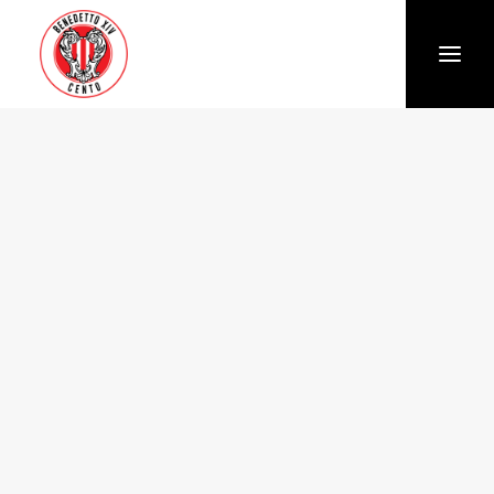
Società
Chi siamo
Storia
Organigramma
Settore giovanile
Trasparenza e Safeguarding
News
Biglietteria
Stagione
Squadra
Calendario e Risultati
Partners
Sponsor e Partner
Vantaggi per gli abbonati