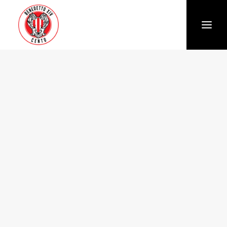
Società
Chi siamo
Storia
Organigramma
Settore giovanile
Trasparenza e Safeguarding
News
Biglietteria
Stagione
Squadra
Calendario e Risultati
Partners
Sponsor e Partner
Vantaggi per gli abbonati