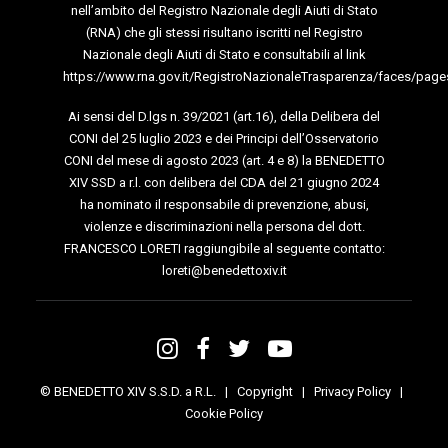
nell’ambito del Registro Nazionale degli Aiuti di Stato
(RNA) che gli stessi risultano iscritti nel Registro
Nazionale degli Aiuti di Stato e consultabili al link
https://www.rna.gov.it/RegistroNazionaleTrasparenza/faces/page
Ai sensi del D.lgs n. 39/2021 (art.16), della Delibera del
CONI del 25 luglio 2023 e dei Principi dell’Osservatorio
CONI del mese di agosto 2023 (art. 4 e 8) la BENEDETTO
XIV SSD a r.l. con delibera del CDA del 21 giugno 2024
ha nominato il responsabile di prevenzione, abusi,
violenze e discriminazioni nella persona del dott.
FRANCESCO LORETI raggiungibile al seguente contatto:
loreti@benedettoxiv.it
© BENEDETTO XIV S.S.D. a R.L. |
Copyright
|
Privacy Policy
|
Cookie Policy