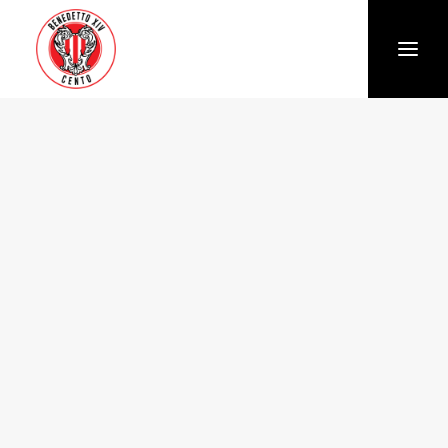
Società
Chi siamo
Storia
Organigramma
Settore giovanile
Trasparenza e Safeguarding
News
Biglietteria
Stagione
Squadra
Calendario e Risultati
Partners
Sponsor e Partner
Vantaggi per gli abbonati