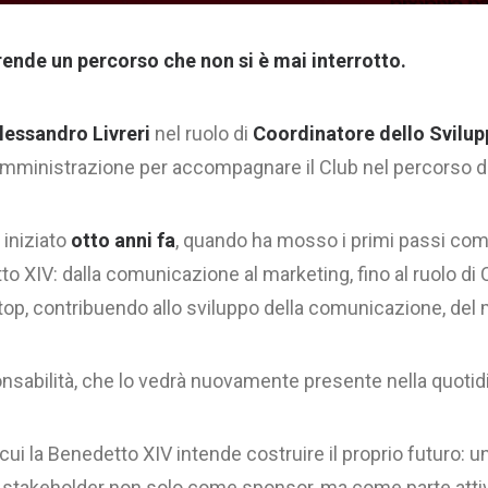
prende un percorso che non si è mai interrotto.
lessandro Livreri
nel ruolo di
Coordinatore dello Svilup
Amministrazione per accompagnare il Club nel percorso di 
 iniziato
otto anni fa
, quando ha mosso i primi passi come
 XIV: dalla comunicazione al marketing, fino al ruolo di 
top, contribuendo allo sviluppo della comunicazione, del m
nsabilità, che lo vedrà nuovamente presente nella quotidia
ui la Benedetto XIV intende costruire il proprio futuro: u
i e stakeholder non solo come sponsor, ma come parte atti