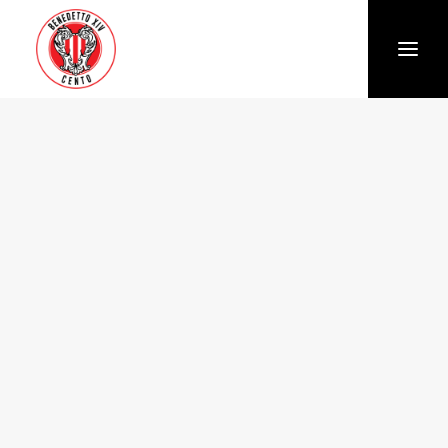
Società
Chi siamo
Storia
Organigramma
Settore giovanile
Trasparenza e Safeguarding
News
Biglietteria
Stagione
Squadra
Calendario e Risultati
Partners
Sponsor e Partner
Vantaggi per gli abbonati