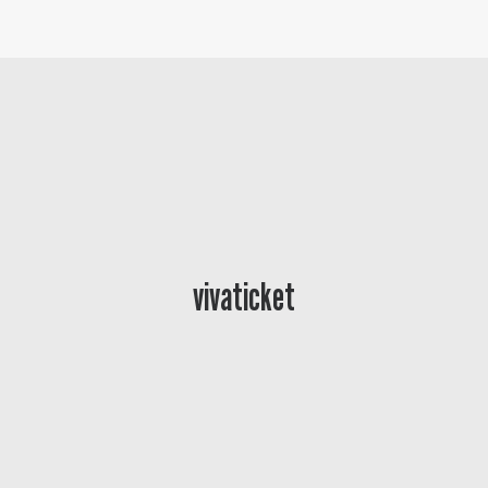
Baltur Arena
Area Riservata
Store
vivaticket