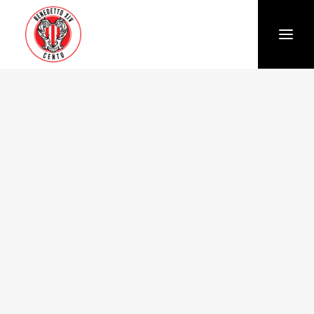
Società
Chi siamo
Storia
Organigramma
Settore giovanile
Trasparenza e Safeguarding
News
Biglietteria
Stagione
Squadra
Calendario e Risultati
Partners
Sponsor e Partner
Vantaggi per gli abbonati