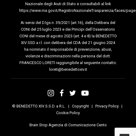
Nazionale degli Aiuti di Stato e consultabili al link
https://www.rna.gov.it/RegistroNazionaleTrasparenza/faces/page
Ai sensi del D.lgs n. 39/2021 (art.16), della Delibera del
CONI del 25 luglio 2023 e dei Principi dell’Osservatorio
CONI del mese di agosto 2023 (art. 4 e 8) la BENEDETTO
XIV SSD a r.l. con delibera del CDA del 21 giugno 2024
ha nominato il responsabile di prevenzione, abusi,
violenze e discriminazioni nella persona del dott.
FRANCESCO LORETI raggiungibile al seguente contatto:
loreti@benedettoxiv.it
© BENEDETTO XIV S.S.D. a R.L. |
Copyright
|
Privacy Policy
|
Cookie Policy
Brain Stop Agenzia di Comunicazione Cento