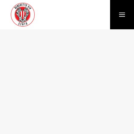
Società
Chi siamo
Storia
Organigramma
Settore giovanile
Trasparenza e Safeguarding
News
Biglietteria
Stagione
Squadra
Calendario e Risultati
Partners
Sponsor e Partner
Vantaggi per gli abbonati