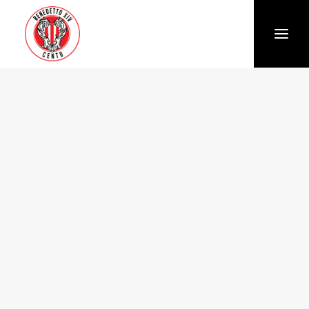
Società
Chi siamo
Storia
Organigramma
Settore giovanile
Trasparenza e Safeguarding
News
Biglietteria
Stagione
Squadra
Calendario e Risultati
Partners
Sponsor e Partner
Vantaggi per gli abbonati