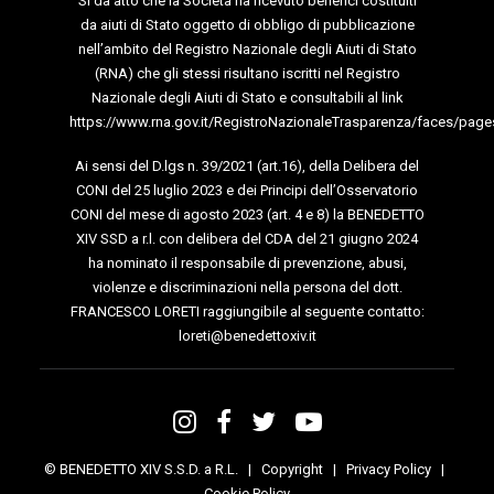
Si dà atto che la Società ha ricevuto benefici costituiti
da aiuti di Stato oggetto di obbligo di pubblicazione
nell’ambito del Registro Nazionale degli Aiuti di Stato
(RNA) che gli stessi risultano iscritti nel Registro
Nazionale degli Aiuti di Stato e consultabili al link
https://www.rna.gov.it/RegistroNazionaleTrasparenza/faces/page
Ai sensi del D.lgs n. 39/2021 (art.16), della Delibera del
CONI del 25 luglio 2023 e dei Principi dell’Osservatorio
CONI del mese di agosto 2023 (art. 4 e 8) la BENEDETTO
XIV SSD a r.l. con delibera del CDA del 21 giugno 2024
ha nominato il responsabile di prevenzione, abusi,
violenze e discriminazioni nella persona del dott.
FRANCESCO LORETI raggiungibile al seguente contatto:
loreti@benedettoxiv.it
© BENEDETTO XIV S.S.D. a R.L. |
Copyright
|
Privacy Policy
|
Cookie Policy