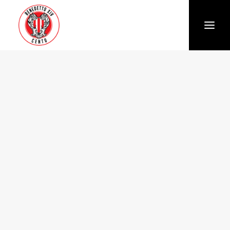
Società
Chi siamo
Storia
Organigramma
Settore giovanile
Trasparenza e Safeguarding
News
Biglietteria
Stagione
Squadra
Calendario e Risultati
Partners
Sponsor e Partner
Vantaggi per gli abbonati