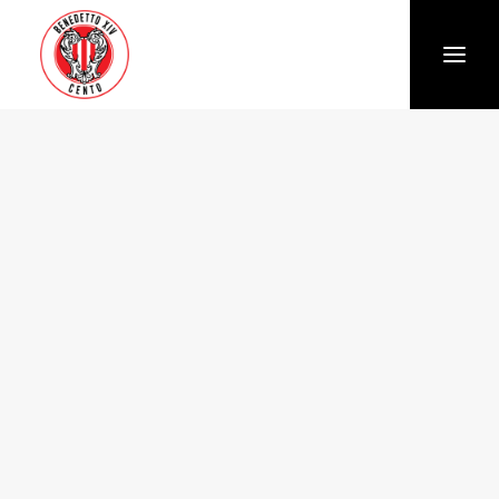
Società
Chi siamo
Storia
Organigramma
Settore giovanile
Trasparenza e Safeguarding
News
Biglietteria
Stagione
Squadra
Calendario e Risultati
Partners
Sponsor e Partner
Vantaggi per gli abbonati