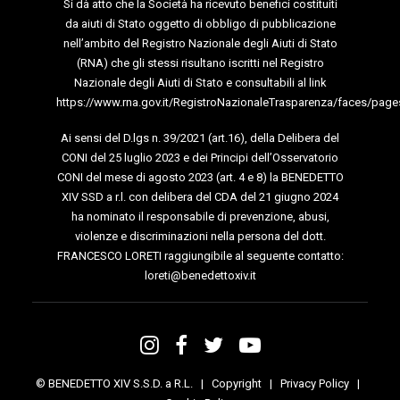
Si dà atto che la Società ha ricevuto benefici costituiti
da aiuti di Stato oggetto di obbligo di pubblicazione
nell’ambito del Registro Nazionale degli Aiuti di Stato
(RNA) che gli stessi risultano iscritti nel Registro
Nazionale degli Aiuti di Stato e consultabili al link
https://www.rna.gov.it/RegistroNazionaleTrasparenza/faces/page
Ai sensi del D.lgs n. 39/2021 (art.16), della Delibera del
CONI del 25 luglio 2023 e dei Principi dell’Osservatorio
CONI del mese di agosto 2023 (art. 4 e 8) la BENEDETTO
XIV SSD a r.l. con delibera del CDA del 21 giugno 2024
ha nominato il responsabile di prevenzione, abusi,
violenze e discriminazioni nella persona del dott.
FRANCESCO LORETI raggiungibile al seguente contatto:
loreti@benedettoxiv.it
© BENEDETTO XIV S.S.D. a R.L. |
Copyright
|
Privacy Policy
|