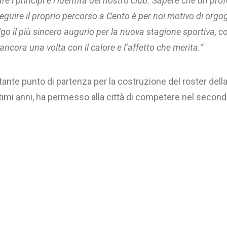
i principi e l’identità del nostro club.
Sapere che un profe
seguire il proprio percorso a Cento è per noi motivo di
orgog
o il più sincero augurio per la nuova stagione sportiva, co
ancora una volta con il calore e l’affetto che merita.”
te punto di partenza per la costruzione del roster della
ltimi anni, ha permesso alla città di competere nel seco