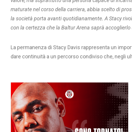
valore,
ma soprattutto una persona capace di incarnare 
maturate nel corso
della carriera, abbia scelto di pro
la società porta avanti
quotidianamente. A Stacy rivolg
con la certezza che la Baltur Arena saprà
accoglierlo 
La permanenza di Stacy Davis rappresenta un importan
dare continuità a un percorso condiviso che, negli u